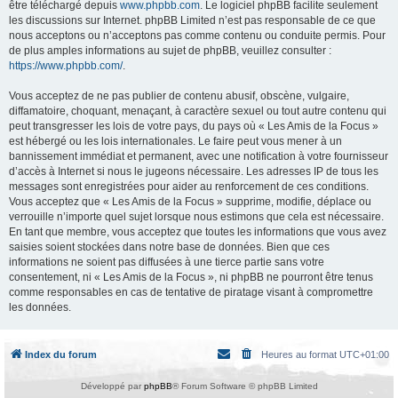
être téléchargé depuis
www.phpbb.com
. Le logiciel phpBB facilite seulement
les discussions sur Internet. phpBB Limited n’est pas responsable de ce que
nous acceptons ou n’acceptons pas comme contenu ou conduite permis. Pour
de plus amples informations au sujet de phpBB, veuillez consulter :
https://www.phpbb.com/
.
Vous acceptez de ne pas publier de contenu abusif, obscène, vulgaire,
diffamatoire, choquant, menaçant, à caractère sexuel ou tout autre contenu qui
peut transgresser les lois de votre pays, du pays où « Les Amis de la Focus »
est hébergé ou les lois internationales. Le faire peut vous mener à un
bannissement immédiat et permanent, avec une notification à votre fournisseur
d’accès à Internet si nous le jugeons nécessaire. Les adresses IP de tous les
messages sont enregistrées pour aider au renforcement de ces conditions.
Vous acceptez que « Les Amis de la Focus » supprime, modifie, déplace ou
verrouille n’importe quel sujet lorsque nous estimons que cela est nécessaire.
En tant que membre, vous acceptez que toutes les informations que vous avez
saisies soient stockées dans notre base de données. Bien que ces
informations ne soient pas diffusées à une tierce partie sans votre
consentement, ni « Les Amis de la Focus », ni phpBB ne pourront être tenus
comme responsables en cas de tentative de piratage visant à compromettre
les données.
Index du forum
Heures au format
UTC+01:00
Développé par
phpBB
® Forum Software © phpBB Limited