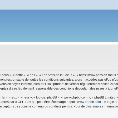
 nous », « notre », « nos », « Les Amis de la Focus », « https://www.passion-focu
ment responsable de toutes les conditions suivantes, alors n’accédez pas et/ou n’u
vous en soyez informé, bien qu’il soit prudent de vérifier régulièrement celles-ci p
eptez d’être légalement responsable des conditions découlant des mises à jour et/
ls », « eux », « leur », « logiciel phpBB », « www.phpbb.com », « phpBB Limited »,
-après par « GPL ») et qui peut être téléchargé depuis
www.phpbb.com
. Le logicie
acceptons pas comme contenu ou conduite permis. Pour de plus amples informations