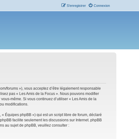
S’enregistrer
Connexion
s.com/forums »), vous acceptez d’être légalement responsable
tilisez pas « Les Amis de la Focus ». Nous pouvons modifier
ar vous-même. Si vous continuez d’utiliser « Les Amis de la
ou modifications.
 « Équipes phpBB ») qui est un script libre de forum, déclaré
l phpBB facilite seulement les discussions sur Internet. phpBB
 au sujet de phpBB, veuillez consulter :