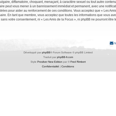
lgaire, diffamatoire, choquant, menaçant, à caractère sexuel ou tout autre contenu 
faire peut vous mener à un bannissement immédiat et permanent, avec une notificati
trées pour aider au renforcement de ces conditions. Vous acceptez que « Les Amis 
saire. En tant que membre, vous acceptez que toutes les informations que vous av
ie sans votre consentement, ni « Les Amis de la Focus », ni phpBB ne pourront êtr
N
Développé par
phpBB
® Forum Software © phpBB Limited
Traduit par
phpBB-fr.com
Style
Prosilver New Edition
par ©
Fred Rimbert
Confidentialité
|
Conditions