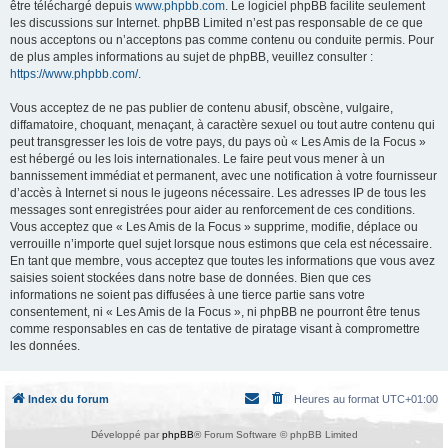
être téléchargé depuis
www.phpbb.com
. Le logiciel phpBB facilite seulement
les discussions sur Internet. phpBB Limited n’est pas responsable de ce que
nous acceptons ou n’acceptons pas comme contenu ou conduite permis. Pour
de plus amples informations au sujet de phpBB, veuillez consulter :
https://www.phpbb.com/
.
Vous acceptez de ne pas publier de contenu abusif, obscène, vulgaire,
diffamatoire, choquant, menaçant, à caractère sexuel ou tout autre contenu qui
peut transgresser les lois de votre pays, du pays où « Les Amis de la Focus »
est hébergé ou les lois internationales. Le faire peut vous mener à un
bannissement immédiat et permanent, avec une notification à votre fournisseur
d’accès à Internet si nous le jugeons nécessaire. Les adresses IP de tous les
messages sont enregistrées pour aider au renforcement de ces conditions.
Vous acceptez que « Les Amis de la Focus » supprime, modifie, déplace ou
verrouille n’importe quel sujet lorsque nous estimons que cela est nécessaire.
En tant que membre, vous acceptez que toutes les informations que vous avez
saisies soient stockées dans notre base de données. Bien que ces
informations ne soient pas diffusées à une tierce partie sans votre
consentement, ni « Les Amis de la Focus », ni phpBB ne pourront être tenus
comme responsables en cas de tentative de piratage visant à compromettre
les données.
Index du forum
Heures au format
UTC+01:00
Développé par
phpBB
® Forum Software © phpBB Limited