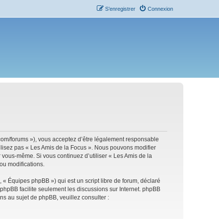
S’enregistrer
Connexion
s.com/forums »), vous acceptez d’être légalement responsable
tilisez pas « Les Amis de la Focus ». Nous pouvons modifier
ar vous-même. Si vous continuez d’utiliser « Les Amis de la
ou modifications.
 « Équipes phpBB ») qui est un script libre de forum, déclaré
l phpBB facilite seulement les discussions sur Internet. phpBB
 au sujet de phpBB, veuillez consulter :