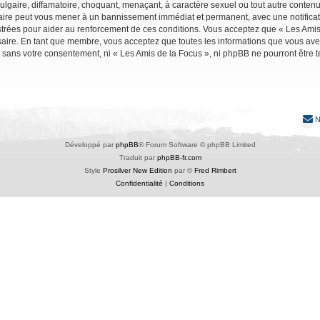
lgaire, diffamatoire, choquant, menaçant, à caractère sexuel ou tout autre contenu 
faire peut vous mener à un bannissement immédiat et permanent, avec une notificati
trées pour aider au renforcement de ces conditions. Vous acceptez que « Les Amis 
saire. En tant que membre, vous acceptez que toutes les informations que vous av
ie sans votre consentement, ni « Les Amis de la Focus », ni phpBB ne pourront êtr
N
Développé par
phpBB
® Forum Software © phpBB Limited
Traduit par
phpBB-fr.com
Style
Prosilver New Edition
par ©
Fred Rimbert
Confidentialité
|
Conditions