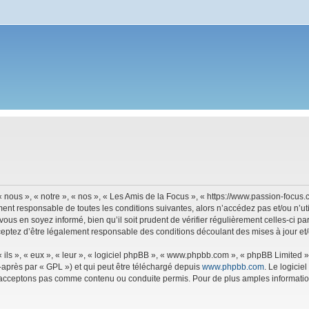
 nous », « notre », « nos », « Les Amis de la Focus », « https://www.passion-focu
ment responsable de toutes les conditions suivantes, alors n’accédez pas et/ou n’u
vous en soyez informé, bien qu’il soit prudent de vérifier régulièrement celles-ci p
eptez d’être légalement responsable des conditions découlant des mises à jour et/
ls », « eux », « leur », « logiciel phpBB », « www.phpbb.com », « phpBB Limited »,
-après par « GPL ») et qui peut être téléchargé depuis
www.phpbb.com
. Le logicie
acceptons pas comme contenu ou conduite permis. Pour de plus amples informations