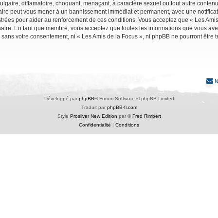
lgaire, diffamatoire, choquant, menaçant, à caractère sexuel ou tout autre contenu 
faire peut vous mener à un bannissement immédiat et permanent, avec une notificati
trées pour aider au renforcement de ces conditions. Vous acceptez que « Les Amis 
saire. En tant que membre, vous acceptez que toutes les informations que vous av
ie sans votre consentement, ni « Les Amis de la Focus », ni phpBB ne pourront êtr
N
Développé par
phpBB
® Forum Software © phpBB Limited
Traduit par
phpBB-fr.com
Style
Prosilver New Edition
par ©
Fred Rimbert
Confidentialité
|
Conditions