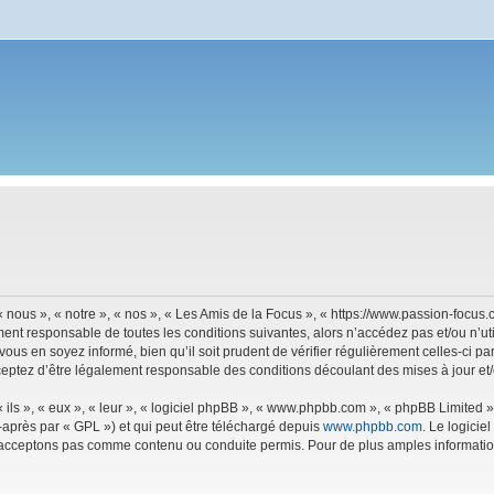
 nous », « notre », « nos », « Les Amis de la Focus », « https://www.passion-focu
ment responsable de toutes les conditions suivantes, alors n’accédez pas et/ou n’u
vous en soyez informé, bien qu’il soit prudent de vérifier régulièrement celles-ci p
eptez d’être légalement responsable des conditions découlant des mises à jour et/
ls », « eux », « leur », « logiciel phpBB », « www.phpbb.com », « phpBB Limited »,
-après par « GPL ») et qui peut être téléchargé depuis
www.phpbb.com
. Le logicie
acceptons pas comme contenu ou conduite permis. Pour de plus amples informations