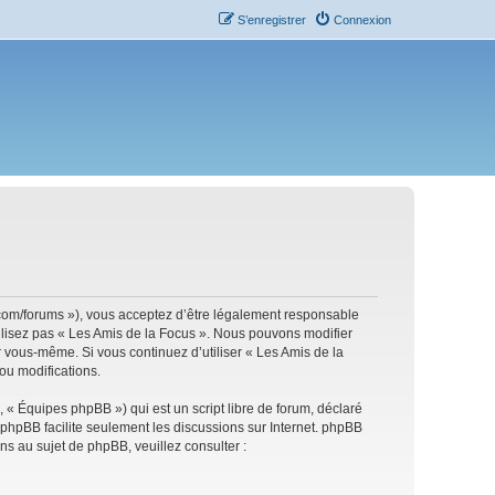
S’enregistrer
Connexion
s.com/forums »), vous acceptez d’être légalement responsable
tilisez pas « Les Amis de la Focus ». Nous pouvons modifier
ar vous-même. Si vous continuez d’utiliser « Les Amis de la
ou modifications.
 « Équipes phpBB ») qui est un script libre de forum, déclaré
l phpBB facilite seulement les discussions sur Internet. phpBB
 au sujet de phpBB, veuillez consulter :