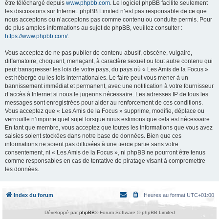
être téléchargé depuis
www.phpbb.com
. Le logiciel phpBB facilite seulement
les discussions sur Internet. phpBB Limited n’est pas responsable de ce que
nous acceptons ou n’acceptons pas comme contenu ou conduite permis. Pour
de plus amples informations au sujet de phpBB, veuillez consulter :
https://www.phpbb.com/
.
Vous acceptez de ne pas publier de contenu abusif, obscène, vulgaire,
diffamatoire, choquant, menaçant, à caractère sexuel ou tout autre contenu qui
peut transgresser les lois de votre pays, du pays où « Les Amis de la Focus »
est hébergé ou les lois internationales. Le faire peut vous mener à un
bannissement immédiat et permanent, avec une notification à votre fournisseur
d’accès à Internet si nous le jugeons nécessaire. Les adresses IP de tous les
messages sont enregistrées pour aider au renforcement de ces conditions.
Vous acceptez que « Les Amis de la Focus » supprime, modifie, déplace ou
verrouille n’importe quel sujet lorsque nous estimons que cela est nécessaire.
En tant que membre, vous acceptez que toutes les informations que vous avez
saisies soient stockées dans notre base de données. Bien que ces
informations ne soient pas diffusées à une tierce partie sans votre
consentement, ni « Les Amis de la Focus », ni phpBB ne pourront être tenus
comme responsables en cas de tentative de piratage visant à compromettre
les données.
Index du forum
Heures au format
UTC+01:00
Développé par
phpBB
® Forum Software © phpBB Limited