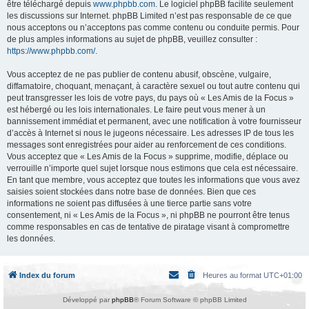
être téléchargé depuis
www.phpbb.com
. Le logiciel phpBB facilite seulement
les discussions sur Internet. phpBB Limited n’est pas responsable de ce que
nous acceptons ou n’acceptons pas comme contenu ou conduite permis. Pour
de plus amples informations au sujet de phpBB, veuillez consulter :
https://www.phpbb.com/
.
Vous acceptez de ne pas publier de contenu abusif, obscène, vulgaire,
diffamatoire, choquant, menaçant, à caractère sexuel ou tout autre contenu qui
peut transgresser les lois de votre pays, du pays où « Les Amis de la Focus »
est hébergé ou les lois internationales. Le faire peut vous mener à un
bannissement immédiat et permanent, avec une notification à votre fournisseur
d’accès à Internet si nous le jugeons nécessaire. Les adresses IP de tous les
messages sont enregistrées pour aider au renforcement de ces conditions.
Vous acceptez que « Les Amis de la Focus » supprime, modifie, déplace ou
verrouille n’importe quel sujet lorsque nous estimons que cela est nécessaire.
En tant que membre, vous acceptez que toutes les informations que vous avez
saisies soient stockées dans notre base de données. Bien que ces
informations ne soient pas diffusées à une tierce partie sans votre
consentement, ni « Les Amis de la Focus », ni phpBB ne pourront être tenus
comme responsables en cas de tentative de piratage visant à compromettre
les données.
Index du forum
Heures au format
UTC+01:00
Développé par
phpBB
® Forum Software © phpBB Limited