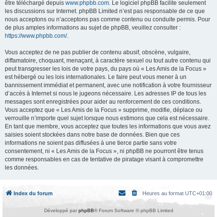
être téléchargé depuis
www.phpbb.com
. Le logiciel phpBB facilite seulement
les discussions sur Internet. phpBB Limited n’est pas responsable de ce que
nous acceptons ou n’acceptons pas comme contenu ou conduite permis. Pour
de plus amples informations au sujet de phpBB, veuillez consulter :
https://www.phpbb.com/
.
Vous acceptez de ne pas publier de contenu abusif, obscène, vulgaire,
diffamatoire, choquant, menaçant, à caractère sexuel ou tout autre contenu qui
peut transgresser les lois de votre pays, du pays où « Les Amis de la Focus »
est hébergé ou les lois internationales. Le faire peut vous mener à un
bannissement immédiat et permanent, avec une notification à votre fournisseur
d’accès à Internet si nous le jugeons nécessaire. Les adresses IP de tous les
messages sont enregistrées pour aider au renforcement de ces conditions.
Vous acceptez que « Les Amis de la Focus » supprime, modifie, déplace ou
verrouille n’importe quel sujet lorsque nous estimons que cela est nécessaire.
En tant que membre, vous acceptez que toutes les informations que vous avez
saisies soient stockées dans notre base de données. Bien que ces
informations ne soient pas diffusées à une tierce partie sans votre
consentement, ni « Les Amis de la Focus », ni phpBB ne pourront être tenus
comme responsables en cas de tentative de piratage visant à compromettre
les données.
Index du forum
Heures au format
UTC+01:00
Développé par
phpBB
® Forum Software © phpBB Limited