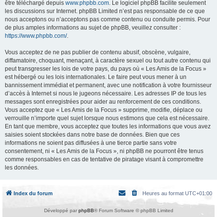
être téléchargé depuis
www.phpbb.com
. Le logiciel phpBB facilite seulement
les discussions sur Internet. phpBB Limited n’est pas responsable de ce que
nous acceptons ou n’acceptons pas comme contenu ou conduite permis. Pour
de plus amples informations au sujet de phpBB, veuillez consulter :
https://www.phpbb.com/
.
Vous acceptez de ne pas publier de contenu abusif, obscène, vulgaire,
diffamatoire, choquant, menaçant, à caractère sexuel ou tout autre contenu qui
peut transgresser les lois de votre pays, du pays où « Les Amis de la Focus »
est hébergé ou les lois internationales. Le faire peut vous mener à un
bannissement immédiat et permanent, avec une notification à votre fournisseur
d’accès à Internet si nous le jugeons nécessaire. Les adresses IP de tous les
messages sont enregistrées pour aider au renforcement de ces conditions.
Vous acceptez que « Les Amis de la Focus » supprime, modifie, déplace ou
verrouille n’importe quel sujet lorsque nous estimons que cela est nécessaire.
En tant que membre, vous acceptez que toutes les informations que vous avez
saisies soient stockées dans notre base de données. Bien que ces
informations ne soient pas diffusées à une tierce partie sans votre
consentement, ni « Les Amis de la Focus », ni phpBB ne pourront être tenus
comme responsables en cas de tentative de piratage visant à compromettre
les données.
Index du forum
Heures au format
UTC+01:00
Développé par
phpBB
® Forum Software © phpBB Limited